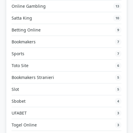
Online Gambling
13
Satta King
10
Betting Online
9
Bookmakers
7
Sports
7
Toto Site
6
Bookmakers Stranieri
5
Slot
5
Sbobet
4
UFABET
3
Togel Online
3