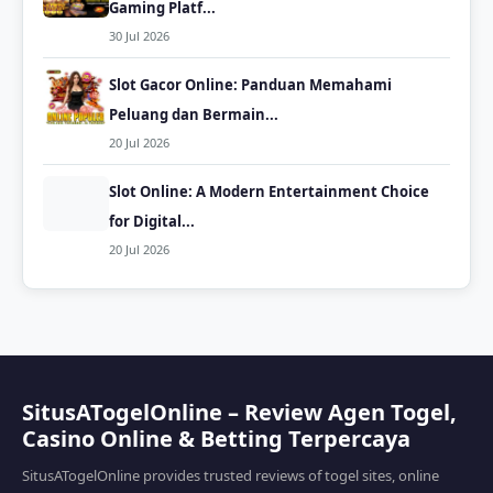
Gaming Platf...
30 Jul 2026
Slot Gacor Online: Panduan Memahami
Peluang dan Bermain...
20 Jul 2026
Slot Online: A Modern Entertainment Choice
for Digital...
20 Jul 2026
SitusATogelOnline – Review Agen Togel,
Casino Online & Betting Terpercaya
SitusATogelOnline provides trusted reviews of togel sites, online