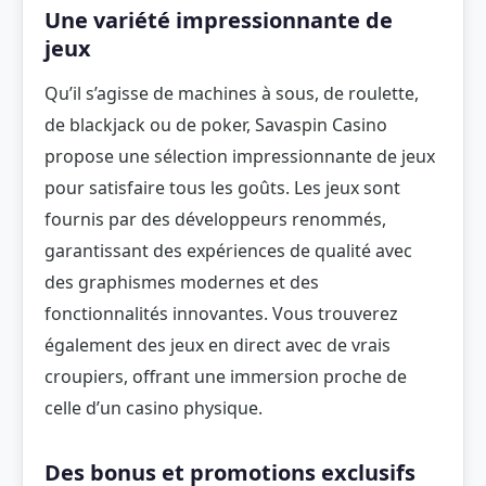
Une variété impressionnante de
jeux
Qu’il s’agisse de machines à sous, de roulette,
de blackjack ou de poker, Savaspin Casino
propose une sélection impressionnante de jeux
pour satisfaire tous les goûts. Les jeux sont
fournis par des développeurs renommés,
garantissant des expériences de qualité avec
des graphismes modernes et des
fonctionnalités innovantes. Vous trouverez
également des jeux en direct avec de vrais
croupiers, offrant une immersion proche de
celle d’un casino physique.
Des bonus et promotions exclusifs