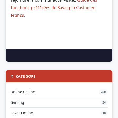
rejoindre la communauté, visitez
Guide des
fonctions préférées de Savaspin Casino en
France
.
📁 KATEGORI
Online Casino
280
Gaming
54
Poker Online
18