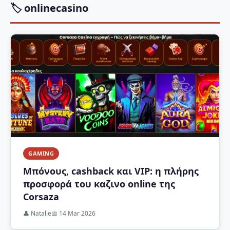
🏷️ onlinecasino
GAMING
Μπόνους, cashback και VIP: η πλήρης
προσφορά του καζινο online της
Corsaza
👤 Natalie
📅 14 Mar 2026