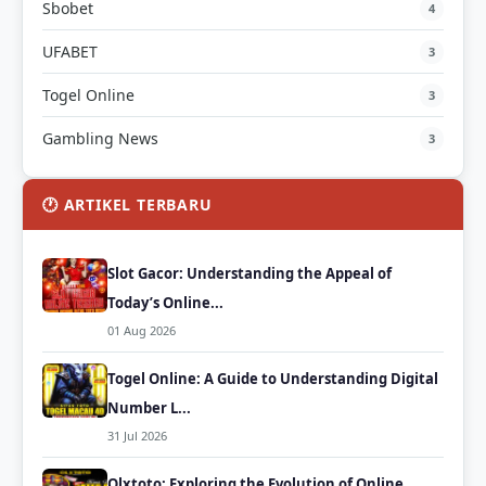
Sbobet
4
UFABET
3
Togel Online
3
Gambling News
3
🕐 ARTIKEL TERBARU
Slot Gacor: Understanding the Appeal of
Today’s Online...
01 Aug 2026
Togel Online: A Guide to Understanding Digital
Number L...
31 Jul 2026
Olxtoto: Exploring the Evolution of Online