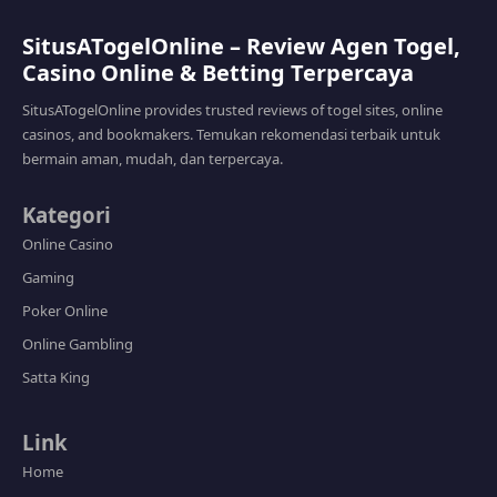
SitusATogelOnline – Review Agen Togel,
Casino Online & Betting Terpercaya
SitusATogelOnline provides trusted reviews of togel sites, online
casinos, and bookmakers. Temukan rekomendasi terbaik untuk
bermain aman, mudah, dan terpercaya.
Kategori
Online Casino
Gaming
Poker Online
Online Gambling
Satta King
Link
Home