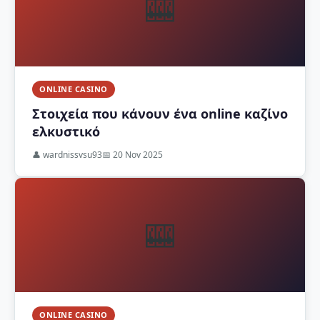
🎰
ONLINE CASINO
Στοιχεία που κάνουν ένα online καζίνο
ελκυστικό
👤 wardnissvsu93
📅 20 Nov 2025
🎰
ONLINE CASINO