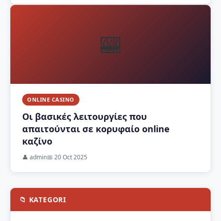
🎰
ONLINE CASINO
Οι βασικές λειτουργίες που
απαιτούνται σε κορυφαίο online
καζίνο
👤 admin
📅 20 Oct 2025
📁 KATEGORI