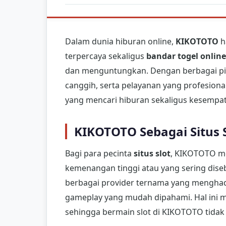
Dalam dunia hiburan online,
KIKOTOTO
h
terpercaya sekaligus
bandar togel online
dan menguntungkan. Dengan berbagai pi
canggih, serta pelayanan yang profesiona
yang mencari hiburan sekaligus kesempa
KIKOTOTO Sebagai Situs 
Bagi para pecinta
situs slot
, KIKOTOTO me
kemenangan tinggi atau yang sering dise
berbagai provider ternama yang menghadi
gameplay yang mudah dipahami. Hal ini 
sehingga bermain slot di KIKOTOTO tida