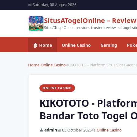
📅 Saturday, 08 August 2026
SitusATogelOnline – Review
SitusATogelOnline provides trusted reviews of togel sites
🏠 Home
Online Casino
Gaming
Poke
Home
›
Online Casino
›
KIKOTOTO - Platform Situs Slot Gacor Ha
ONLINE CASINO
KIKOTOTO - Platform 
Bandar Toto Togel 
👤
admin
📅
03 October 2025
📁
Online Casino