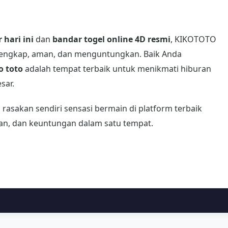
 hari ini
dan
bandar togel online 4D resmi
, KIKOTOTO
engkap, aman, dan menguntungkan. Baik Anda
o toto
adalah tempat terbaik untuk menikmati hiburan
sar.
asakan sendiri sensasi bermain di platform terbaik
, dan keuntungan dalam satu tempat.