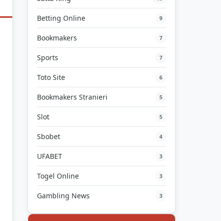
Betting Online
9
Bookmakers
7
Sports
7
Toto Site
6
Bookmakers Stranieri
5
Slot
5
Sbobet
4
UFABET
3
Togel Online
3
Gambling News
3