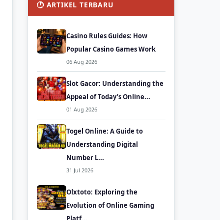
🕐 ARTIKEL TERBARU
Casino Rules Guides: How
Popular Casino Games Work
06 Aug 2026
Slot Gacor: Understanding the
Appeal of Today’s Online...
01 Aug 2026
Togel Online: A Guide to
Understanding Digital
Number L...
31 Jul 2026
Olxtoto: Exploring the
Evolution of Online Gaming
Platf...