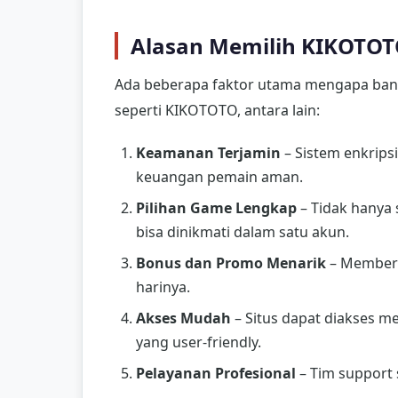
Alasan Memilih KIKOTO
Ada beberapa faktor utama mengapa ban
seperti KIKOTOTO, antara lain:
Keamanan Terjamin
– Sistem enkrips
keuangan pemain aman.
Pilihan Game Lengkap
– Tidak hanya 
bisa dinikmati dalam satu akun.
Bonus dan Promo Menarik
– Member 
harinya.
Akses Mudah
– Situs dapat diakses 
yang user-friendly.
Pelayanan Profesional
– Tim support 