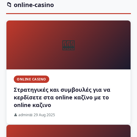
📁 online-casino
🎰
ONLINE CASINO
Στρατηγικές και συμβουλές για να
κερδίσετε στα online καζίνο με το
online καζινο
👤 admin
📅 29 Aug 2025