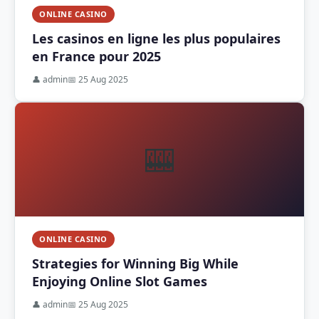
ONLINE CASINO
Les casinos en ligne les plus populaires
en France pour 2025
👤 admin
📅 25 Aug 2025
🎰
ONLINE CASINO
Strategies for Winning Big While
Enjoying Online Slot Games
👤 admin
📅 25 Aug 2025