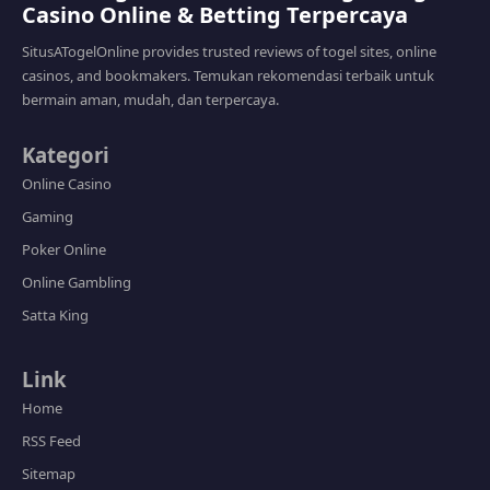
Casino Online & Betting Terpercaya
SitusATogelOnline provides trusted reviews of togel sites, online
casinos, and bookmakers. Temukan rekomendasi terbaik untuk
bermain aman, mudah, dan terpercaya.
Kategori
Online Casino
Gaming
Poker Online
Online Gambling
Satta King
Link
Home
RSS Feed
Sitemap