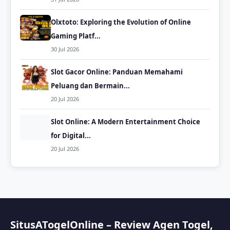
Olxtoto: Exploring the Evolution of Online
Gaming Platf...
30 Jul 2026
Slot Gacor Online: Panduan Memahami
Peluang dan Bermain...
20 Jul 2026
Slot Online: A Modern Entertainment Choice
for Digital...
20 Jul 2026
SitusATogelOnline – Review Agen Togel,