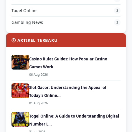
Togel Online
3
Gambling News
3
🕐 ARTIKEL TERBARU
Casino Rules Guides: How Popular Casino
Games Work
06 Aug 2026
Slot Gacor: Understanding the Appeal of
Today’s Online...
01 Aug 2026
Togel Online: A Guide to Understanding Digital
Number L...
31 Jul 2026