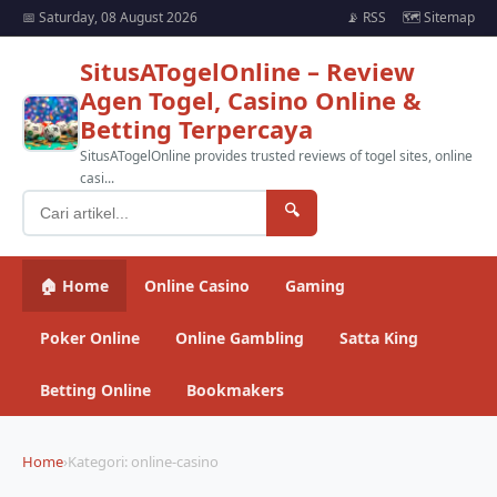
📅 Saturday, 08 August 2026
📡 RSS
🗺️ Sitemap
SitusATogelOnline – Review
Agen Togel, Casino Online &
Betting Terpercaya
SitusATogelOnline provides trusted reviews of togel sites, online
casi...
🔍
🏠 Home
Online Casino
Gaming
Poker Online
Online Gambling
Satta King
Betting Online
Bookmakers
Home
›
Kategori: online-casino