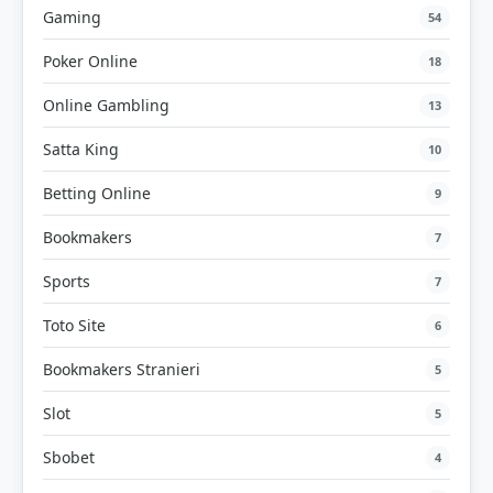
Gaming
54
Poker Online
18
Online Gambling
13
Satta King
10
Betting Online
9
Bookmakers
7
Sports
7
Toto Site
6
Bookmakers Stranieri
5
Slot
5
Sbobet
4