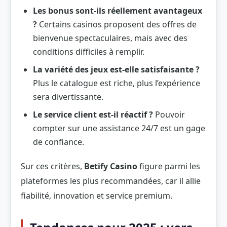
Les bonus sont-ils réellement avantageux
?
Certains casinos proposent des offres de
bienvenue spectaculaires, mais avec des
conditions difficiles à remplir.
La variété des jeux est-elle satisfaisante ?
Plus le catalogue est riche, plus l’expérience
sera divertissante.
Le service client est-il réactif ?
Pouvoir
compter sur une assistance 24/7 est un gage
de confiance.
Sur ces critères,
Betify Casino
figure parmi les
plateformes les plus recommandées, car il allie
fiabilité, innovation et service premium.