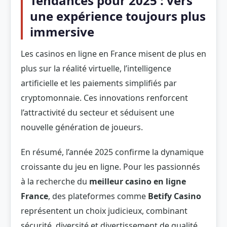
Tendances pour 2025 : vers
une expérience toujours plus
immersive
Les casinos en ligne en France misent de plus en
plus sur la réalité virtuelle, l’intelligence
artificielle et les paiements simplifiés par
cryptomonnaie. Ces innovations renforcent
l’attractivité du secteur et séduisent une
nouvelle génération de joueurs.
En résumé, l’année 2025 confirme la dynamique
croissante du jeu en ligne. Pour les passionnés
à la recherche du
meilleur casino en ligne
France
, des plateformes comme
Betify Casino
représentent un choix judicieux, combinant
sécurité, diversité et divertissement de qualité.