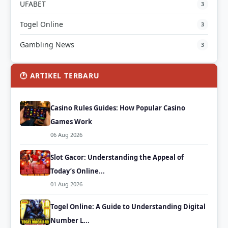
UFABET
3
Togel Online
3
Gambling News
3
🕐 ARTIKEL TERBARU
Casino Rules Guides: How Popular Casino
Games Work
06 Aug 2026
Slot Gacor: Understanding the Appeal of
Today’s Online...
01 Aug 2026
Togel Online: A Guide to Understanding Digital
Number L...