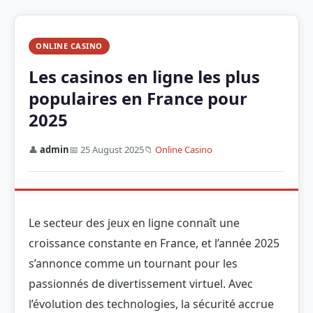
ONLINE CASINO
Les casinos en ligne les plus
populaires en France pour
2025
👤
admin
📅
25 August 2025
📁
Online Casino
Le secteur des jeux en ligne connaît une
croissance constante en France, et l’année 2025
s’annonce comme un tournant pour les
passionnés de divertissement virtuel. Avec
l’évolution des technologies, la sécurité accrue