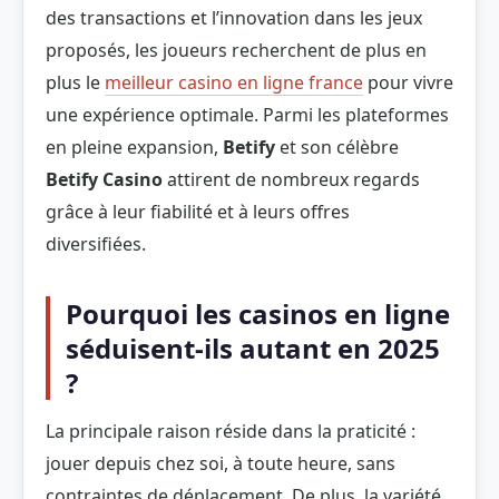
des transactions et l’innovation dans les jeux
proposés, les joueurs recherchent de plus en
plus le
meilleur casino en ligne france
pour vivre
une expérience optimale. Parmi les plateformes
en pleine expansion,
Betify
et son célèbre
Betify Casino
attirent de nombreux regards
grâce à leur fiabilité et à leurs offres
diversifiées.
Pourquoi les casinos en ligne
séduisent-ils autant en 2025
?
La principale raison réside dans la praticité :
jouer depuis chez soi, à toute heure, sans
contraintes de déplacement. De plus, la variété