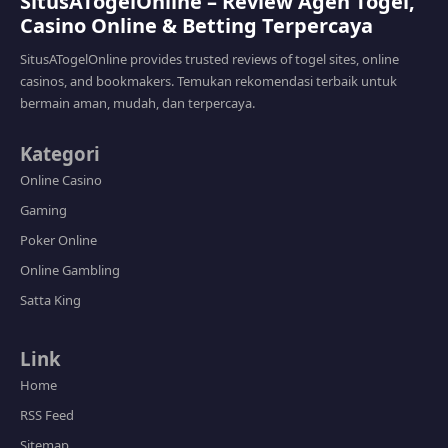
SitusATogelOnline – Review Agen Togel,
Casino Online & Betting Terpercaya
SitusATogelOnline provides trusted reviews of togel sites, online
casinos, and bookmakers. Temukan rekomendasi terbaik untuk
bermain aman, mudah, dan terpercaya.
Kategori
Online Casino
Gaming
Poker Online
Online Gambling
Satta King
Link
Home
RSS Feed
Sitemap