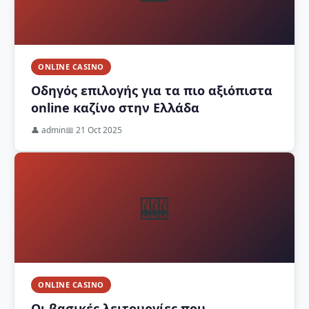
ONLINE CASINO
Οδηγός επιλογής για τα πιο αξιόπιστα
online καζίνο στην Ελλάδα
👤 admin
📅 21 Oct 2025
🎰
ONLINE CASINO
Οι βασικές λειτουργίες που