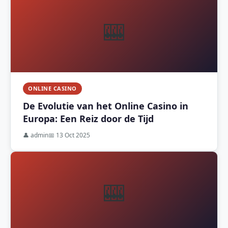
🎰
ONLINE CASINO
De Evolutie van het Online Casino in
Europa: Een Reiz door de Tijd
👤 admin
📅 13 Oct 2025
🎰