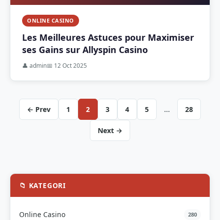
ONLINE CASINO
Les Meilleures Astuces pour Maximiser
ses Gains sur Allyspin Casino
👤 admin
📅 12 Oct 2025
← Prev
1
2
3
4
5
…
28
Next →
📁 KATEGORI
Online Casino
280