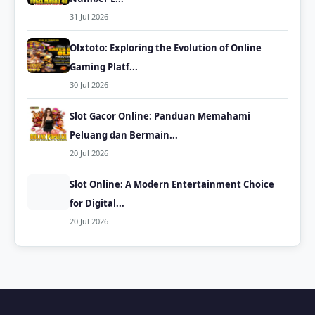
31 Jul 2026
Olxtoto: Exploring the Evolution of Online
Gaming Platf...
30 Jul 2026
Slot Gacor Online: Panduan Memahami
Peluang dan Bermain...
20 Jul 2026
Slot Online: A Modern Entertainment Choice
for Digital...
20 Jul 2026