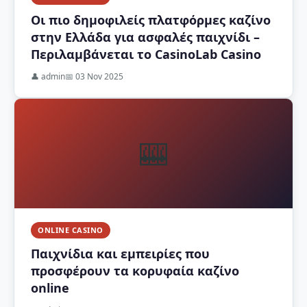
Οι πιο δημοφιλείς πλατφόρμες καζίνο
στην Ελλάδα για ασφαλές παιχνίδι –
Περιλαμβάνεται το CasinoLab Casino
👤 admin
📅 03 Nov 2025
🎰
ONLINE CASINO
Παιχνίδια και εμπειρίες που
προσφέρουν τα κορυφαία καζίνο
online