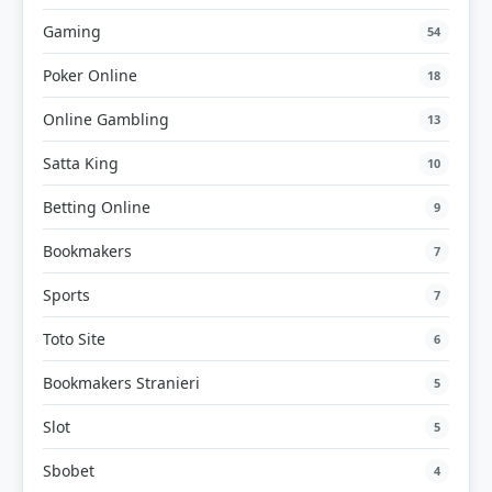
Gaming
54
Poker Online
18
Online Gambling
13
Satta King
10
Betting Online
9
Bookmakers
7
Sports
7
Toto Site
6
Bookmakers Stranieri
5
Slot
5
Sbobet
4