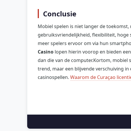
Conclusie
Mobiel spelen is niet langer de toekomst,
gebruiksvriendelijkheid, flexibiliteit, hog
meer spelers ervoor om via hun smartphon
Casino
lopen hierin voorop en bieden een 
dan die van de computer.Kortom, mobiel s
trend, maar een blijvende verschuiving in
casinospellen.
Waarom de Curaçao licenti