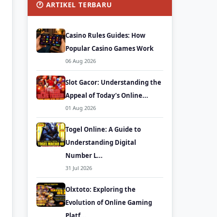
🕐 ARTIKEL TERBARU
Casino Rules Guides: How
Popular Casino Games Work
06 Aug 2026
Slot Gacor: Understanding the
Appeal of Today’s Online...
01 Aug 2026
Togel Online: A Guide to
Understanding Digital
Number L...
31 Jul 2026
Olxtoto: Exploring the
Evolution of Online Gaming
Platf...