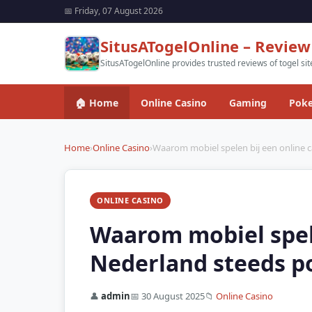
📅 Friday, 07 August 2026
SitusATogelOnline – Review
SitusATogelOnline provides trusted reviews of togel sites
🏠 Home
Online Casino
Gaming
Poke
Home
›
Online Casino
›
Waarom mobiel spelen bij een online ca
ONLINE CASINO
Waarom mobiel spele
Nederland steeds p
👤
admin
📅
30 August 2025
📁
Online Casino