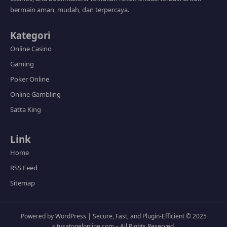
bermain aman, mudah, dan terpercaya.
Kategori
Online Casino
Gaming
Poker Online
Online Gambling
Satta King
Link
Home
RSS Feed
Sitemap
Powered by WordPress | Secure, Fast, and Plugin-Efficient © 2025
situsatogelonline.com – All Rights Reserved.