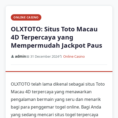
ONLINE CASINO
OLXTOTO: Situs Toto Macau
4D Terpercaya yang
Mempermudah Jackpot Paus
👤
admin
📅
31 December 2024
📁
Online Casino
OLXTOTO telah lama dikenal sebagai situs Toto
Macau 4D terpercaya yang menawarkan
pengalaman bermain yang seru dan menarik
bagi para penggemar togel online. Bagi Anda
yang sedang mencari situs togel terpercaya