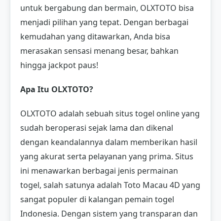
untuk bergabung dan bermain, OLXTOTO bisa
menjadi pilihan yang tepat. Dengan berbagai
kemudahan yang ditawarkan, Anda bisa
merasakan sensasi menang besar, bahkan
hingga jackpot paus!
Apa Itu OLXTOTO?
OLXTOTO adalah sebuah situs togel online yang
sudah beroperasi sejak lama dan dikenal
dengan keandalannya dalam memberikan hasil
yang akurat serta pelayanan yang prima. Situs
ini menawarkan berbagai jenis permainan
togel, salah satunya adalah Toto Macau 4D yang
sangat populer di kalangan pemain togel
Indonesia. Dengan sistem yang transparan dan