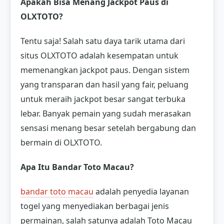
Apakah Bisa Menang Jackpot Paus di
OLXTOTO?
Tentu saja! Salah satu daya tarik utama dari
situs OLXTOTO adalah kesempatan untuk
memenangkan jackpot paus. Dengan sistem
yang transparan dan hasil yang fair, peluang
untuk meraih jackpot besar sangat terbuka
lebar. Banyak pemain yang sudah merasakan
sensasi menang besar setelah bergabung dan
bermain di OLXTOTO.
Apa Itu Bandar Toto Macau?
bandar toto macau
adalah penyedia layanan
togel yang menyediakan berbagai jenis
permainan, salah satunya adalah Toto Macau