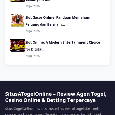
30 Jul 2026
Slot Gacor Online: Panduan Memahami
Peluang dan Bermain...
20 Jul 2026
Slot Online: A Modern Entertainment Choice
for Digital...
20 Jul 2026
SitusATogelOnline – Review Agen Togel,
Casino Online & Betting Terpercaya
SitusATogelOnline provides trusted reviews of togel sites, online
casinos, and bookmakers. Temukan rekomendasi terbaik untuk