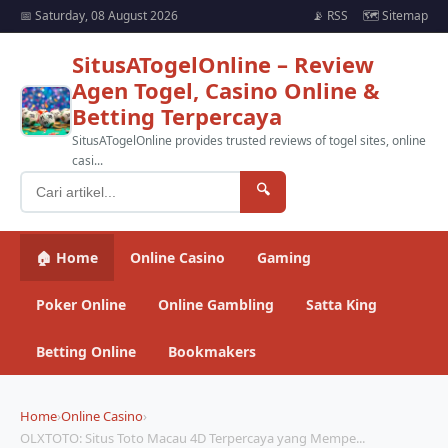
📅 Saturday, 08 August 2026
📡 RSS
🗺️ Sitemap
SitusATogelOnline – Review
Agen Togel, Casino Online &
Betting Terpercaya
SitusATogelOnline provides trusted reviews of togel sites, online
casi...
🔍
🏠 Home
Online Casino
Gaming
Poker Online
Online Gambling
Satta King
Betting Online
Bookmakers
Home
›
Online Casino
›
OLXTOTO: Situs Toto Macau 4D Terpercaya yang Mempe...