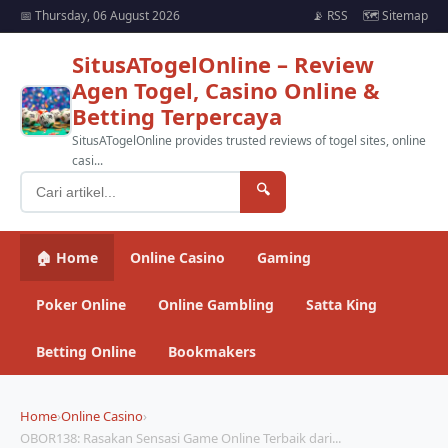
📅 Thursday, 06 August 2026
📡 RSS
🗺️ Sitemap
SitusATogelOnline – Review
Agen Togel, Casino Online &
Betting Terpercaya
SitusATogelOnline provides trusted reviews of togel sites, online
casi...
🔍
🏠 Home
Online Casino
Gaming
Poker Online
Online Gambling
Satta King
Betting Online
Bookmakers
Home
›
Online Casino
›
OBOR138: Rasakan Sensasi Game Online Terbaik dari...