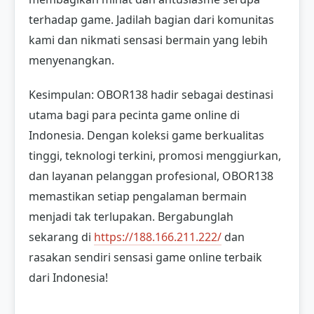
terhadap game. Jadilah bagian dari komunitas
kami dan nikmati sensasi bermain yang lebih
menyenangkan.
Kesimpulan: OBOR138 hadir sebagai destinasi
utama bagi para pecinta game online di
Indonesia. Dengan koleksi game berkualitas
tinggi, teknologi terkini, promosi menggiurkan,
dan layanan pelanggan profesional, OBOR138
memastikan setiap pengalaman bermain
menjadi tak terlupakan. Bergabunglah
sekarang di
https://188.166.211.222/
dan
rasakan sendiri sensasi game online terbaik
dari Indonesia!