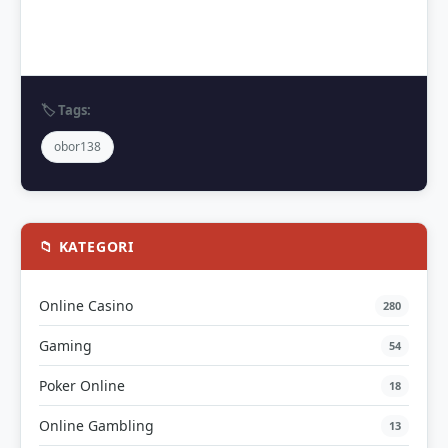
🏷️ Tags:
obor138
📁 KATEGORI
Online Casino
280
Gaming
54
Poker Online
18
Online Gambling
13