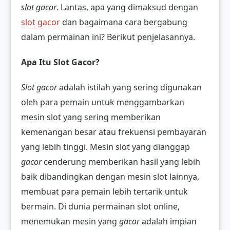
slot gacor
. Lantas, apa yang dimaksud dengan
slot gacor
dan bagaimana cara bergabung
dalam permainan ini? Berikut penjelasannya.
Apa Itu Slot Gacor?
Slot gacor
adalah istilah yang sering digunakan
oleh para pemain untuk menggambarkan
mesin slot yang sering memberikan
kemenangan besar atau frekuensi pembayaran
yang lebih tinggi. Mesin slot yang dianggap
gacor
cenderung memberikan hasil yang lebih
baik dibandingkan dengan mesin slot lainnya,
membuat para pemain lebih tertarik untuk
bermain. Di dunia permainan slot online,
menemukan mesin yang
gacor
adalah impian