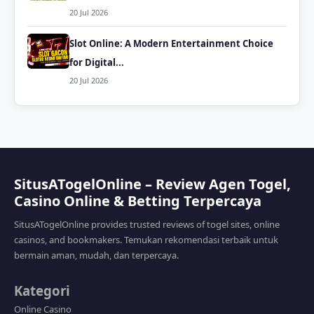
20 Jul 2026
Slot Online: A Modern Entertainment Choice
for Digital...
20 Jul 2026
SitusATogelOnline – Review Agen Togel,
Casino Online & Betting Terpercaya
SitusATogelOnline provides trusted reviews of togel sites, online
casinos, and bookmakers. Temukan rekomendasi terbaik untuk
bermain aman, mudah, dan terpercaya.
Kategori
Online Casino