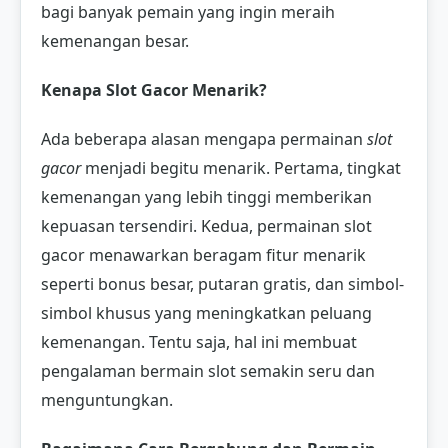
bagi banyak pemain yang ingin meraih
kemenangan besar.
Kenapa Slot Gacor Menarik?
Ada beberapa alasan mengapa permainan
slot
gacor
menjadi begitu menarik. Pertama, tingkat
kemenangan yang lebih tinggi memberikan
kepuasan tersendiri. Kedua, permainan slot
gacor menawarkan beragam fitur menarik
seperti bonus besar, putaran gratis, dan simbol-
simbol khusus yang meningkatkan peluang
kemenangan. Tentu saja, hal ini membuat
pengalaman bermain slot semakin seru dan
menguntungkan.