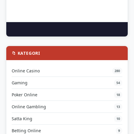
📁 KATEGORI
Online Casino
280
Gaming
54
Poker Online
18
Online Gambling
13
Satta King
10
Betting Online
9