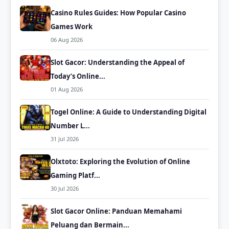
Casino Rules Guides: How Popular Casino
Games Work
06 Aug 2026
Slot Gacor: Understanding the Appeal of
Today’s Online...
01 Aug 2026
Togel Online: A Guide to Understanding Digital
Number L...
31 Jul 2026
Olxtoto: Exploring the Evolution of Online
Gaming Platf...
30 Jul 2026
Slot Gacor Online: Panduan Memahami
Peluang dan Bermain...