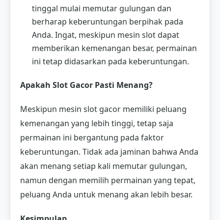
tinggal mulai memutar gulungan dan
berharap keberuntungan berpihak pada
Anda. Ingat, meskipun mesin slot dapat
memberikan kemenangan besar, permainan
ini tetap didasarkan pada keberuntungan.
Apakah Slot Gacor Pasti Menang?
Meskipun mesin slot gacor memiliki peluang
kemenangan yang lebih tinggi, tetap saja
permainan ini bergantung pada faktor
keberuntungan. Tidak ada jaminan bahwa Anda
akan menang setiap kali memutar gulungan,
namun dengan memilih permainan yang tepat,
peluang Anda untuk menang akan lebih besar.
Kesimpulan