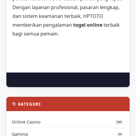
Dengan layanan profesional, pasaran lengkap,
dan sistem keamanan terbaik, HPTOTO
memberikan pengalaman
togel online
terbaik
bagi semua pemain.
📁 KATEGORI
Online Casino
280
Gaming
54