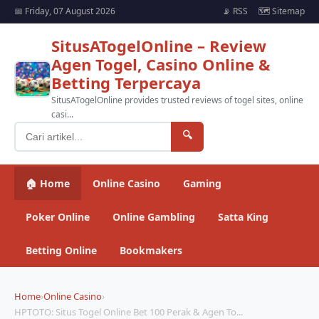
📅 Friday, 07 August 2026
📡 RSS
🗺️ Sitemap
SitusATogelOnline – Review
Agen Togel, Casino Online &
Betting Terpercaya
SitusATogelOnline provides trusted reviews of togel sites, online
casi...
🔍
🏠 Home
Online Casino
Gaming
Poker Online
Online Gambling
Satta King
Betting Online
Bookmakers
Home
›
Online Casino
›
HPTOTO: Situs Togel Online Bet 100 Perak & Agen To...