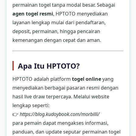
permainan togel tanpa modal besar. Sebagai
agen togel resmi
, HPTOTO menyediakan
layanan lengkap mulai dari pendaftaran,
deposit, permainan, hingga pencairan
kemenangan dengan cepat dan aman.
Apa Itu HPTOTO?
HPTOTO adalah platform
togel online
yang
menyediakan berbagai pasaran resmi dengan
hasil live draw terpercaya. Melalui website
lengkap seperti:
👉
https://blog.kudoybook.com/morbilli/
para pemain dapat mengakses informasi,
panduan, dan update seputar permainan togel