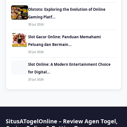
Olxtoto: Exploring the Evolution of Online
Gaming Platf...
30 Jul 2026
Slot Gacor Online: Panduan Memahami
Peluang dan Bermain...
20 Jul 2026
Slot Online: A Modern Entertainment Choice
for Digital...
20 Jul 2026
SitusATogelOnline – Review Agen Togel,