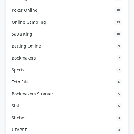
Poker Online
18
Online Gambling
13
Satta King
10
Betting Online
9
Bookmakers
7
Sports
7
Toto Site
6
Bookmakers Stranieri
5
Slot
5
Sbobet
4
UFABET
3