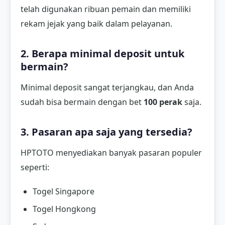
telah digunakan ribuan pemain dan memiliki
rekam jejak yang baik dalam pelayanan.
2. Berapa minimal deposit untuk
bermain?
Minimal deposit sangat terjangkau, dan Anda
sudah bisa bermain dengan bet
100 perak
saja.
3. Pasaran apa saja yang tersedia?
HPTOTO menyediakan banyak pasaran populer
seperti:
Togel Singapore
Togel Hongkong