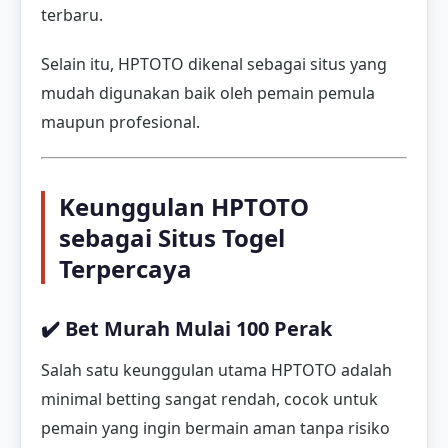
terbaru.
Selain itu, HPTOTO dikenal sebagai situs yang
mudah digunakan baik oleh pemain pemula
maupun profesional.
Keunggulan HPTOTO
sebagai Situs Togel
Terpercaya
✔️
Bet Murah Mulai 100 Perak
Salah satu keunggulan utama HPTOTO adalah
minimal betting sangat rendah, cocok untuk
pemain yang ingin bermain aman tanpa risiko