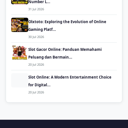
Number L...
31 Jul 2026
Olxtoto: Exploring the Evolution of Online
Gaming Platf...
30 Jul 2026
Slot Gacor Online: Panduan Memahami
Peluang dan Bermain...
20 Jul 2026
Slot Online: A Modern Entertainment Choice
for Digital...
20 Jul 2026