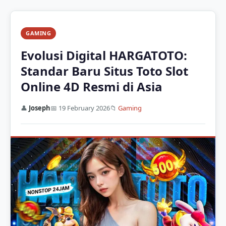
GAMING
Evolusi Digital HARGATOTO:
Standar Baru Situs Toto Slot
Online 4D Resmi di Asia
👤
Joseph
📅
19 February 2026
📁
Gaming