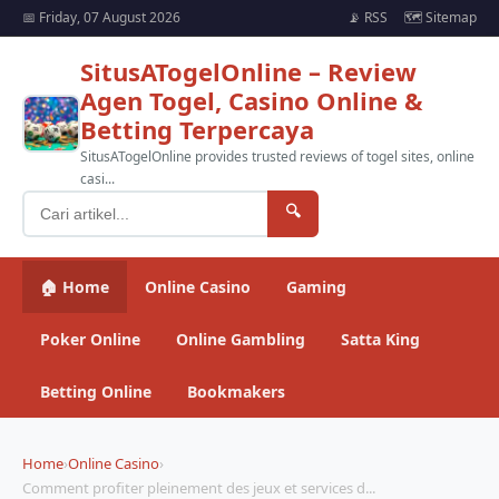
📅 Friday, 07 August 2026
📡 RSS
🗺️ Sitemap
SitusATogelOnline – Review
Agen Togel, Casino Online &
Betting Terpercaya
SitusATogelOnline provides trusted reviews of togel sites, online
casi...
🔍
🏠 Home
Online Casino
Gaming
Poker Online
Online Gambling
Satta King
Betting Online
Bookmakers
Home
›
Online Casino
›
Comment profiter pleinement des jeux et services d...