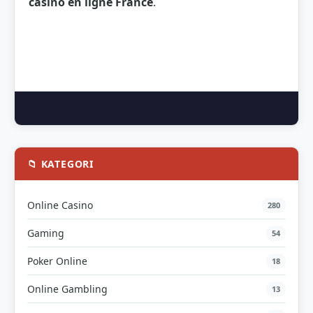
casino en ligne France
.
📁 KATEGORI
Online Casino
280
Gaming
54
Poker Online
18
Online Gambling
13