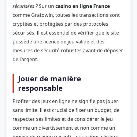
sécurisées ?
Sur un
casino en ligne France
comme Gratowin, toutes les transactions sont
cryptées et protégées par des protocoles
sécurisés. Il est essentiel de vérifier que le site
possède une licence de jeu valide et des
mesures de sécurité robustes avant de déposer
de l’argent.
Jouer de manière
responsable
Profiter des jeux en ligne ne signifie pas jouer
sans limite. Il est crucial de fixer un budget, de
respecter ses limites et de considérer le jeu
comme un divertissement et non comme un
moyen de revenu garanti. Les casinos sérieux,