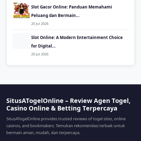
Slot Gacor Online: Panduan Memahami
Peluang dan Bermain...
20 Jul 2026
Slot Online: A Modern Entertainment Choice
for Digital...
20 Jul 2026
SitusATogelOnline – Review Agen Togel,
Casino Online & Betting Terpercaya
SitusATogelOnline provides trusted reviews of togel sites, online
casinos, and bookmakers. Temukan rekomendasi terbaik untuk
bermain aman, mudah, dan terpercaya.