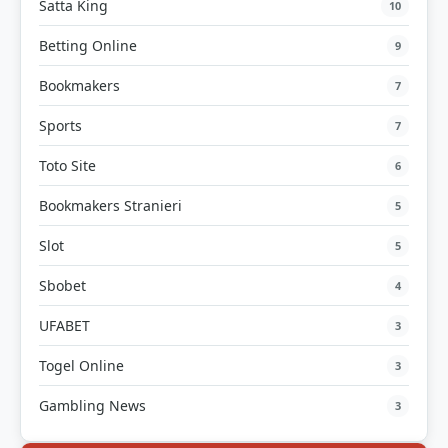
Satta King
10
Betting Online
9
Bookmakers
7
Sports
7
Toto Site
6
Bookmakers Stranieri
5
Slot
5
Sbobet
4
UFABET
3
Togel Online
3
Gambling News
3